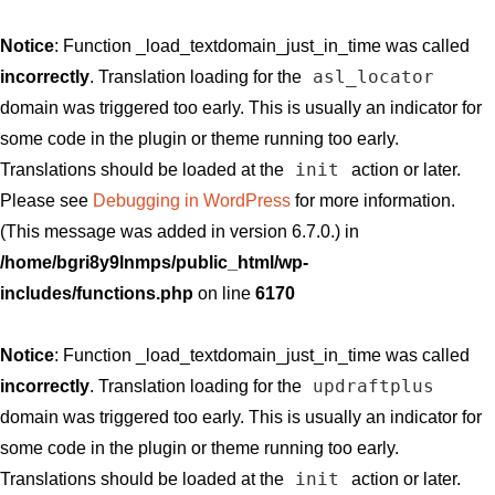
Notice
: Function _load_textdomain_just_in_time was called
asl_locator
incorrectly
. Translation loading for the
domain was triggered too early. This is usually an indicator for
some code in the plugin or theme running too early.
init
Translations should be loaded at the
action or later.
Please see
Debugging in WordPress
for more information.
(This message was added in version 6.7.0.) in
/home/bgri8y9lnmps/public_html/wp-
includes/functions.php
on line
6170
Notice
: Function _load_textdomain_just_in_time was called
updraftplus
incorrectly
. Translation loading for the
domain was triggered too early. This is usually an indicator for
some code in the plugin or theme running too early.
init
Translations should be loaded at the
action or later.