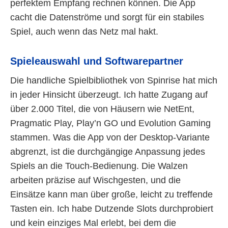
perfektem Empfang rechnen können. Die App
cacht die Datenströme und sorgt für ein stabiles
Spiel, auch wenn das Netz mal hakt.
Spieleauswahl und Softwarepartner
Die handliche Spielbibliothek von Spinrise hat mich
in jeder Hinsicht überzeugt. Ich hatte Zugang auf
über 2.000 Titel, die von Häusern wie NetEnt,
Pragmatic Play, Play’n GO und Evolution Gaming
stammen. Was die App von der Desktop-Variante
abgrenzt, ist die durchgängige Anpassung jedes
Spiels an die Touch-Bedienung. Die Walzen
arbeiten präzise auf Wischgesten, und die
Einsätze kann man über große, leicht zu treffende
Tasten ein. Ich habe Dutzende Slots durchprobiert
und kein einziges Mal erlebt, bei dem die