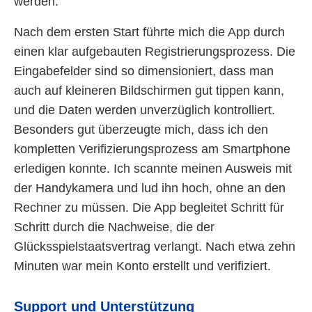
werden.
Nach dem ersten Start führte mich die App durch
einen klar aufgebauten Registrierungsprozess. Die
Eingabefelder sind so dimensioniert, dass man
auch auf kleineren Bildschirmen gut tippen kann,
und die Daten werden unverzüglich kontrolliert.
Besonders gut überzeugte mich, dass ich den
kompletten Verifizierungsprozess am Smartphone
erledigen konnte. Ich scannte meinen Ausweis mit
der Handykamera und lud ihn hoch, ohne an den
Rechner zu müssen. Die App begleitet Schritt für
Schritt durch die Nachweise, die der
Glücksspielstaatsvertrag verlangt. Nach etwa zehn
Minuten war mein Konto erstellt und verifiziert.
Support und Unterstützung