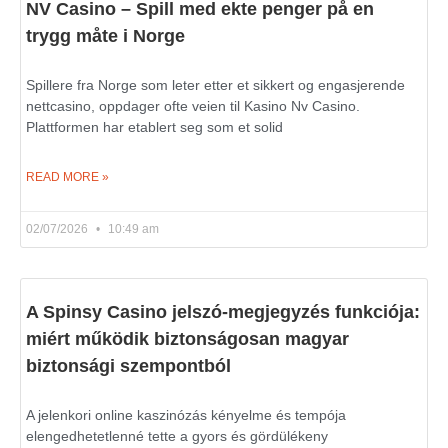
NV Casino – Spill med ekte penger på en
trygg måte i Norge
Spillere fra Norge som leter etter et sikkert og engasjerende
nettcasino, oppdager ofte veien til Kasino Nv Casino.
Plattformen har etablert seg som et solid
READ MORE »
02/07/2026
10:49 am
A Spinsy Casino jelszó-megjegyzés funkciója:
miért működik biztonságosan magyar
biztonsági szempontból
A jelenkori online kaszinózás kényelme és tempója
elengedhetetlenné tette a gyors és gördülékeny