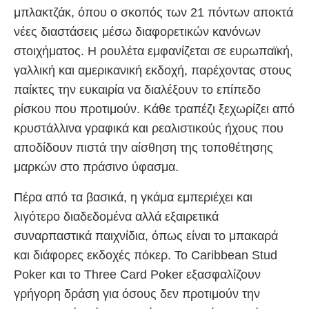
μπλακτζάκ, όπου ο σκοπός των 21 πόντων αποκτά
νέες διαστάσεις μέσω διαφορετικών κανόνων
στοιχήματος. Η ρουλέτα εμφανίζεται σε ευρωπαϊκή,
γαλλική και αμερικανική εκδοχή, παρέχοντας στους
παίκτες την ευκαιρία να διαλέξουν το επίπεδο
ρίσκου που προτιμούν. Κάθε τραπέζι ξεχωρίζει από
κρυστάλλινα γραφικά και ρεαλιστικούς ήχους που
αποδίδουν πιστά την αίσθηση της τοποθέτησης
μαρκών στο πράσινο ύφασμα.
Πέρα από τα βασικά, η γκάμα εμπεριέχει και
λιγότερο διαδεδομένα αλλά εξαιρετικά
συναρπαστικά παιχνίδια, όπως είναι το μπακαρά
και διάφορες εκδοχές πόκερ. Το Caribbean Stud
Poker και το Three Card Poker εξασφαλίζουν
γρήγορη δράση για όσους δεν προτιμούν την