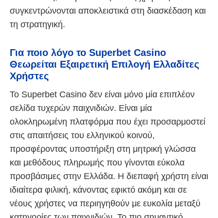
συγκεντρώνονται αποκλειστικά στη διασκέδαση και
τη στρατηγική.
Για ποιο λόγο το Superbet Casino
Θεωρείται Εξαιρετική Επιλογή Ελλαδίτες
Χρήστες
Το Superbet Casino δεν είναι μόνο μία επιπλέον
σελίδα τυχερών παιχνιδιών. Είναι μία
ολοκληρωμένη πλατφόρμα που έχει προσαρμοστεί
στις απαιτήσεις του ελληνικού κοινού,
προσφέροντας υποστήριξη στη μητρική γλώσσα
και μεθόδους πληρωμής που γίνονται εύκολα
προσβάσιμες στην Ελλάδα. Η διεπαφή χρήστη είναι
ιδιαίτερα φιλική, κάνοντας εφικτό ακόμη και σε
νέους χρήστες να περιηγηθούν με ευκολία μεταξύ
κατηγορίες των παιχνιδιών. Το πιο σημαντικό